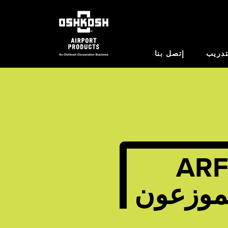
تدريب
إتصل بنا
ARF
موزعون