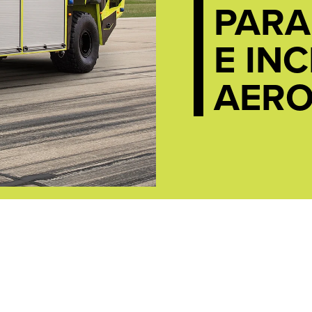
PARA
E IN
AERO